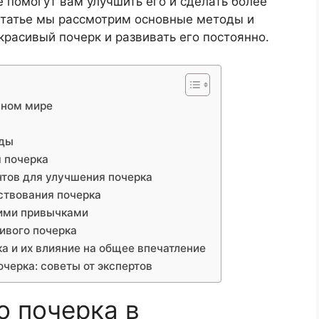
е помогут вам улучшить его и сделать более
статье мы рассмотрим основные методы и
красивый почерк и развивать его постоянно.
нном мире
оды
 почерка
тов для улучшения почерка
ствования почерка
хими привычками
ивого почерка
а и их влияние на общее впечатление
черка: советы от экспертов
о почерка в