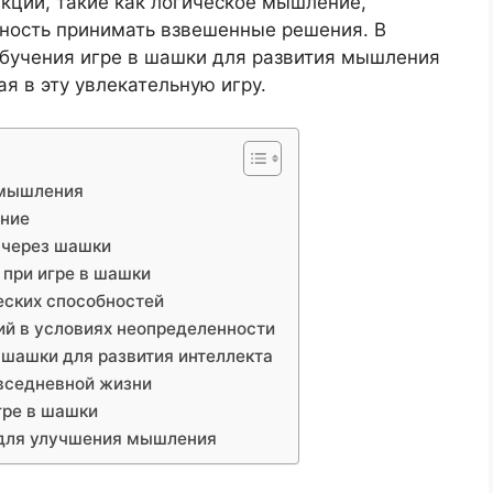
кции, такие как логическое мышление,
бность принимать взвешенные решения. В
обучения игре в шашки для развития мышления
я в эту увлекательную игру.
я мышления
ение
 через шашки
 при игре в шашки
еских способностей
ий в условиях неопределенности
 шашки для развития интеллекта
овседневной жизни
гре в шашки
 для улучшения мышления