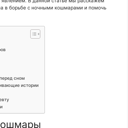
м явлением. В данной статье мы расскажем
а в борьбе с ночными кошмарами и помочь
ров
перед сном
аивающие истории
евту
и
 кошмары