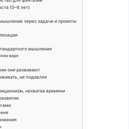
нство для фантазии
ста (0–6 лет)
 мышление через задачи и проекты
ализация
естандартного мышления
нном виде
ыки они развивают
рживать, не подавляя
екционизм, нехватка времени
развитии
огами
меня
хновения
»