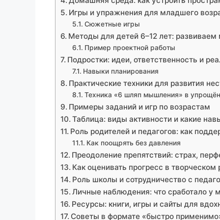
Домашняя среда: как устроить простра
Игры и упражнения для младшего возра
Сюжетные игры
Методы для детей 6–12 лет: развиваем
Пример проектной работы
Подростки: идеи, ответственность и ре
Навыки планирования
Практические техники для развития н
Техника «6 шляп мышления» в упрощё
Примеры заданий и игр по возрастам
Таблица: виды активности и какие нав
Роль родителей и педагогов: как подде
Как поощрять без давления
Преодоление препятствий: страх, перф
Как оценивать прогресс в творческом 
Роль школы и сотрудничество с педаг
Личные наблюдения: что сработало у 
Ресурсы: книги, игры и сайты для вдо
Советы в формате «быстро применимо